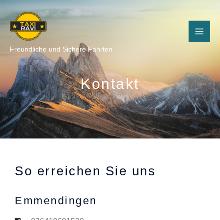
Skip
to
content
Freundliche und Sichere Fahrten
Kontakt
So erreichen Sie uns
Emmendingen